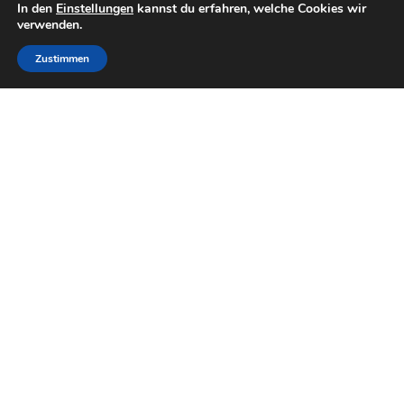
In den
Einstellungen
kannst du erfahren, welche Cookies wir
verwenden.
Zustimmen
Training Kinder und
Jugendliche
Unser Training richtet sich an Kinder und Jugendliche von U8
bis U18 und findet sowohl im Sommer im Stadion als a uch im
Winter in der Sporthalle Bobingen (Realschule) statt.
Wir trainiern alle klassischen Disziplinen der Leichtathletik,
wie Sprint, Ausdauer, Werfen und Weitsprung. Ab der U10
erweitern wir das Training um Hochsprung und Hürdenlauf
ab der U14 mit Kugelstoßen und Speerwurf. In jedem